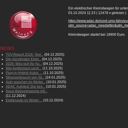
Ein elektrischer Kleinstwagen für unte
03.10.2024 11:23
( 12478 x gelesen )
https://www.adac.de/rund-ums-fahrzeu
utm_source=adac_newsletter&utm_m
Kleinstwagen startet bei 18900 Euro.
NEWS
TÜV-Report 2026: Tesl...
(04.12.2025)
Die günstigsten Elekt...
(04.12.2025)
2026: Was sich für Au...
(04.12.2025)
Wie funktioniert carsh...
(11.10.2025)
Plug-in-Hybrid-Autos: ...
(11.10.2025)
Stromverbrauch von Sit...
(24.01.2025)
Auto waschen im Winter...
(10.01.2025)
ADAC Autotest: Die bes...
(10.01.2025)
Neue Betrugsmasche mit...
(11.12.2024)
Elektroauto im Winter:...
(10.12.2024)