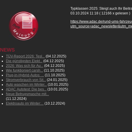
Typklassen 2025: Steigt auch Ihr Beitr
03.10.2024 11:18
( 12166 x gelesen )
https://www.adac.de/rund-ums-fahrzeu
utm_source=adac_newsletter&utm_m
NEWS
TÜV-Report 2026: Tesl...
(04.12.2025)
Die günstigsten Elekt...
(04.12.2025)
2026: Was sich für Au...
(04.12.2025)
Wie funktioniert carsh...
(11.10.2025)
Plug-in-Hybrid-Autos: ...
(11.10.2025)
Stromverbrauch von Sit...
(24.01.2025)
Auto waschen im Winter...
(10.01.2025)
ADAC Autotest: Die bes...
(10.01.2025)
Neue Betrugsmasche mit...
(11.12.2024)
Elektroauto im Winter:...
(10.12.2024)