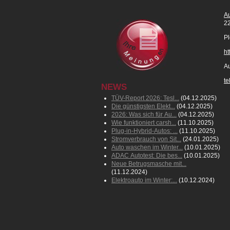
Au
22
Pl
ht
Au
t
NEWS
TÜV-Report 2026: Tesl...
(04.12.2025)
Die günstigsten Elekt...
(04.12.2025)
2026: Was sich für Au...
(04.12.2025)
Wie funktioniert carsh...
(11.10.2025)
Plug-in-Hybrid-Autos: ...
(11.10.2025)
Stromverbrauch von Sit...
(24.01.2025)
Auto waschen im Winter...
(10.01.2025)
ADAC Autotest: Die bes...
(10.01.2025)
Neue Betrugsmasche mit...
(11.12.2024)
Elektroauto im Winter:...
(10.12.2024)