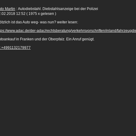
to Martin
: Autodiebstahl. Diebstahlsanzeige bei der Polizei
.02.2018 12:52
( 1975 x gelesen )
ötzlich ist das Auto weg- was nun? weiter lesen:
tps://www.adac.de/der-adac/rechtsberatung/verkehrsvorschriften/inland/fahrzeugdi
toankauf in Franken und der Oberpfalz. Ein Anruf genügt.
el:+4991132179977