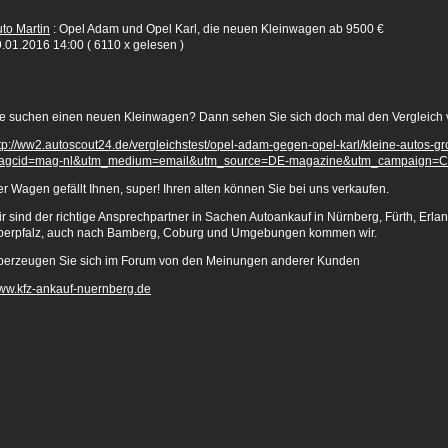
to Martin
: Opel Adam und Opel Karl, die neuen Kleinwagen ab 9500 €
.01.2016 14:00
( 6110 x gelesen )
e suchen einen neuen Kleinwagen? Dann sehen Sie sich doch mal den Vergleich 
tp://ww2.autoscout24.de/vergleichstest/opel-adam-gegen-opel-karl/kleine-autos-
agcid=mag-nl&utm_medium=email&utm_source=DE-magazine&utm_campaign=
r Wagen gefällt Ihnen, super! Ihren alten können Sie bei uns verkaufen.
r sind der richtige Ansprechpartner in Sachen Autoankauf in Nürnberg, Fürth, Erlan
berpfalz, auch nach Bamberg, Coburg und Umgebungen kommen wir.
berzeugen Sie sich im Forum von den Meinungen anderer Kunden
ww.kfz-ankauf-nuernberg.de