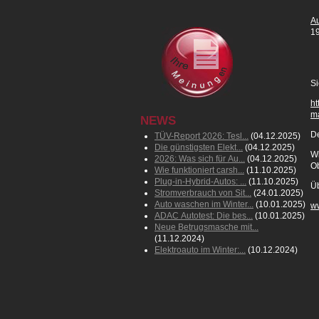
Au
19
Si
ht
m
NEWS
De
TÜV-Report 2026: Tesl...
(04.12.2025)
Die günstigsten Elekt...
(04.12.2025)
Wi
2026: Was sich für Au...
(04.12.2025)
O
Wie funktioniert carsh...
(11.10.2025)
Plug-in-Hybrid-Autos: ...
(11.10.2025)
Ü
Stromverbrauch von Sit...
(24.01.2025)
Auto waschen im Winter...
(10.01.2025)
w
ADAC Autotest: Die bes...
(10.01.2025)
Neue Betrugsmasche mit...
(11.12.2024)
Elektroauto im Winter:...
(10.12.2024)