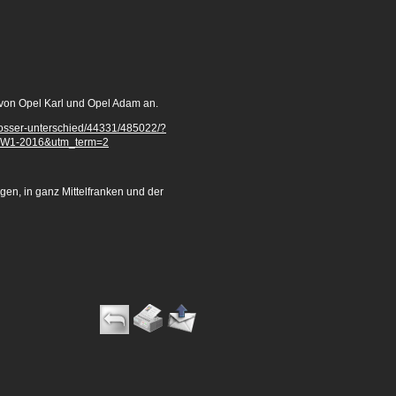
von Opel Karl und Opel Adam an.
grosser-unterschied/44331/485022/?
CW1-2016&utm_term=2
gen, in ganz Mittelfranken und der