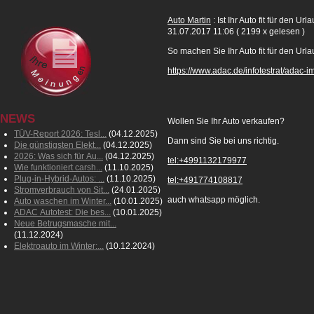
Auto Martin
: Ist Ihr Auto fit für den Url
31.07.2017 11:06
( 2199 x gelesen )
So machen Sie Ihr Auto fit für den Urla
https://www.adac.de/infotestrat/ada
NEWS
Wollen Sie Ihr Auto verkaufen?
TÜV-Report 2026: Tesl...
(04.12.2025)
Dann sind Sie bei uns richtig.
Die günstigsten Elekt...
(04.12.2025)
2026: Was sich für Au...
(04.12.2025)
tel:+4991132179977
Wie funktioniert carsh...
(11.10.2025)
Plug-in-Hybrid-Autos: ...
(11.10.2025)
tel:+491774108817
Stromverbrauch von Sit...
(24.01.2025)
auch whatsapp möglich.
Auto waschen im Winter...
(10.01.2025)
ADAC Autotest: Die bes...
(10.01.2025)
Neue Betrugsmasche mit...
(11.12.2024)
Elektroauto im Winter:...
(10.12.2024)