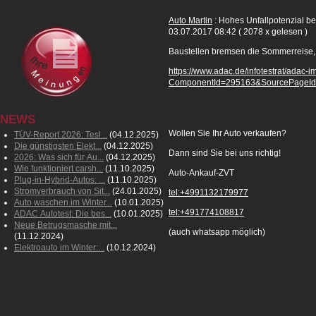
Auto Martin
: Hohes Unfallpotenzial be
03.07.2017 08:42
( 2078 x gelesen )
Baustellen bremsen die Sommerreise, w
https://www.adac.de/infotestrat/adac-
ComponentId=295163&SourcePageI
NEWS
Wollen Sie Ihr Auto verkaufen?
TÜV-Report 2026: Tesl...
(04.12.2025)
Die günstigsten Elekt...
(04.12.2025)
Dann sind Sie bei uns richtig!
2026: Was sich für Au...
(04.12.2025)
Wie funktioniert carsh...
(11.10.2025)
Auto-Ankauf-ZVT
Plug-in-Hybrid-Autos: ...
(11.10.2025)
Stromverbrauch von Sit...
(24.01.2025)
tel:+4991132179977
Auto waschen im Winter...
(10.01.2025)
tel:+491774108817
ADAC Autotest: Die bes...
(10.01.2025)
Neue Betrugsmasche mit...
(auch whatsapp möglich)
(11.12.2024)
Elektroauto im Winter:...
(10.12.2024)