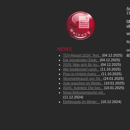
Au
21
ht
u
Wo
Ru
NEWS
o
a
TÜV-Report 2026: Tesl...
(04.12.2025)
Die günstigsten Elekt...
(04.12.2025)
2026: Was sich für Au...
(04.12.2025)
Wie funktioniert carsh...
(11.10.2025)
Plug-in-Hybrid-Autos: ...
(11.10.2025)
Stromverbrauch von Sit...
(24.01.2025)
Auto waschen im Winter...
(10.01.2025)
ADAC Autotest: Die bes...
(10.01.2025)
Neue Betrugsmasche mit...
(11.12.2024)
Elektroauto im Winter:...
(10.12.2024)