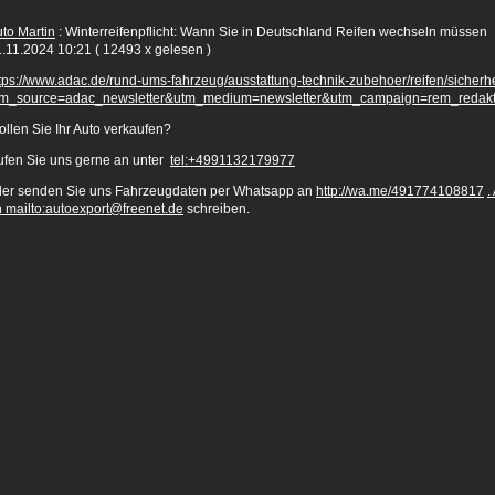
to Martin
: Winterreifenpflicht: Wann Sie in Deutschland Reifen wechseln müssen
.11.2024 10:21
( 12493 x gelesen )
tps://www.adac.de/rund-ums-fahrzeug/ausstattung-technik-zubehoer/reifen/sicherhei
tm_source=adac_newsletter&utm_medium=newsletter&utm_campaign=rem_redakt
llen Sie Ihr Auto verkaufen?
fen Sie uns gerne an unter
tel:+4991132179977
der senden Sie uns Fahrzeugdaten per Whatsapp an
http://wa.me/491774108817
.
n
mailto:autoexport@freenet.de
schreiben.