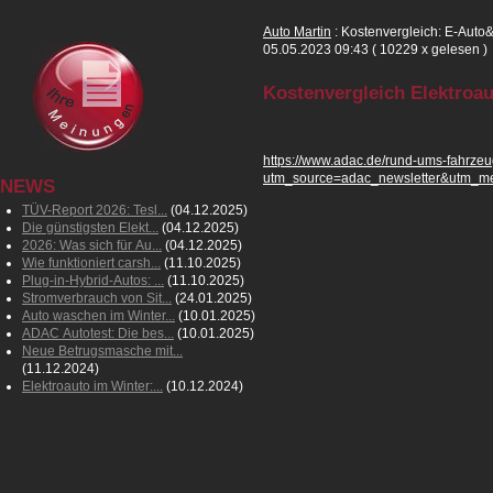
Auto Martin
: Kostenvergleich: E-Auto
05.05.2023 09:43
( 10229 x gelesen )
Kostenvergleich Elektroau
https://www.adac.de/rund-ums-fahrzeu
utm_source=adac_newsletter&utm_me
NEWS
TÜV-Report 2026: Tesl...
(04.12.2025)
Die günstigsten Elekt...
(04.12.2025)
2026: Was sich für Au...
(04.12.2025)
Wie funktioniert carsh...
(11.10.2025)
Plug-in-Hybrid-Autos: ...
(11.10.2025)
Stromverbrauch von Sit...
(24.01.2025)
Auto waschen im Winter...
(10.01.2025)
ADAC Autotest: Die bes...
(10.01.2025)
Neue Betrugsmasche mit...
(11.12.2024)
Elektroauto im Winter:...
(10.12.2024)