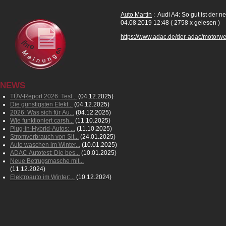
Auto Martin
: Audi A4: So gut ist der 
04.08.2019 12:48
( 2758 x gelesen )
https://www.adac.de/der-adac/motorwel
NEWS
TÜV-Report 2026: Tesl...
(04.12.2025)
Die günstigsten Elekt...
(04.12.2025)
2026: Was sich für Au...
(04.12.2025)
Wie funktioniert carsh...
(11.10.2025)
Plug-in-Hybrid-Autos: ...
(11.10.2025)
Stromverbrauch von Sit...
(24.01.2025)
Auto waschen im Winter...
(10.01.2025)
ADAC Autotest: Die bes...
(10.01.2025)
Neue Betrugsmasche mit...
(11.12.2024)
Elektroauto im Winter:...
(10.12.2024)