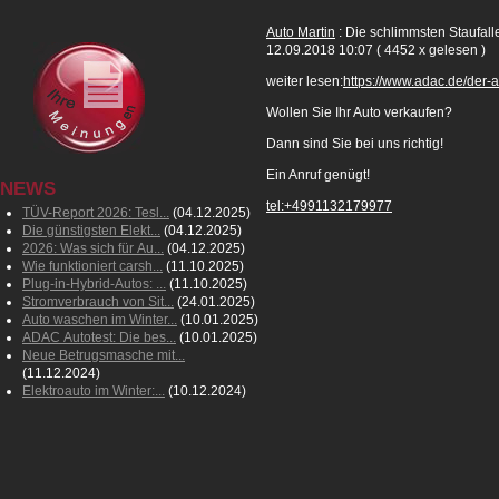
Auto Martin
: Die schlimmsten Staufall
12.09.2018 10:07
( 4452 x gelesen )
weiter lesen:
https://www.adac.de/der-a
Wollen Sie Ihr Auto verkaufen?
Dann sind Sie bei uns richtig!
Ein Anruf genügt!
NEWS
tel:+4991132179977
TÜV-Report 2026: Tesl...
(04.12.2025)
Die günstigsten Elekt...
(04.12.2025)
2026: Was sich für Au...
(04.12.2025)
Wie funktioniert carsh...
(11.10.2025)
Plug-in-Hybrid-Autos: ...
(11.10.2025)
Stromverbrauch von Sit...
(24.01.2025)
Auto waschen im Winter...
(10.01.2025)
ADAC Autotest: Die bes...
(10.01.2025)
Neue Betrugsmasche mit...
(11.12.2024)
Elektroauto im Winter:...
(10.12.2024)