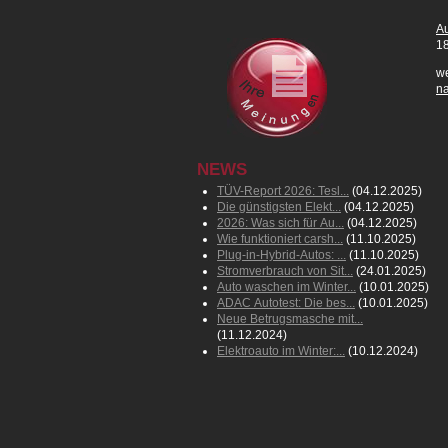
Au
18
we
n
NEWS
TÜV-Report 2026: Tesl...
(04.12.2025)
Die günstigsten Elekt...
(04.12.2025)
2026: Was sich für Au...
(04.12.2025)
Wie funktioniert carsh...
(11.10.2025)
Plug-in-Hybrid-Autos: ...
(11.10.2025)
Stromverbrauch von Sit...
(24.01.2025)
Auto waschen im Winter...
(10.01.2025)
ADAC Autotest: Die bes...
(10.01.2025)
Neue Betrugsmasche mit...
(11.12.2024)
Elektroauto im Winter:...
(10.12.2024)