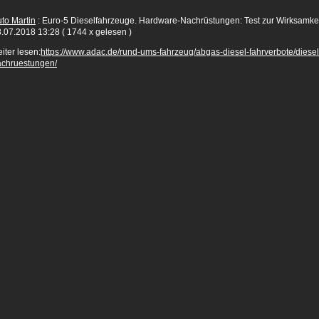
to Martin
: Euro-5 Dieselfahrzeuge. Hardware-Nachrüstungen: Test zur Wirksamkei
.07.2018 13:28
( 1744 x gelesen )
iter lesen:
https://www.adac.de/rund-ums-fahrzeug/abgas-diesel-fahrverbote/dies
achruestungen/