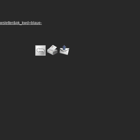
ewsletter&pk_kwd=blaue-