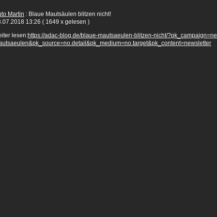
to Martin
: Blaue Mautsäulen blitzen nicht!
.07.2018 13:26
( 1649 x gelesen )
iter lesen:
https://adac-blog.de/blaue-mautsaeulen-blitzen-nicht/?pk_campaign=n
autsaeulen&pk_source=no.detail&pk_medium=no.target&pk_content=newsletter