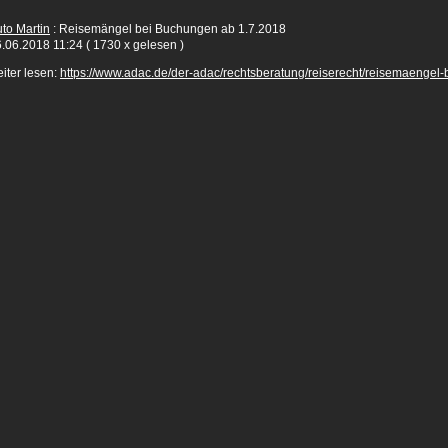
to Martin
: Reisemängel bei Buchungen ab 1.7.2018
.06.2018 11:24
( 1730 x gelesen )
iter lesen:
https://www.adac.de/der-adac/rechtsberatung/reiserecht/reisemaengel